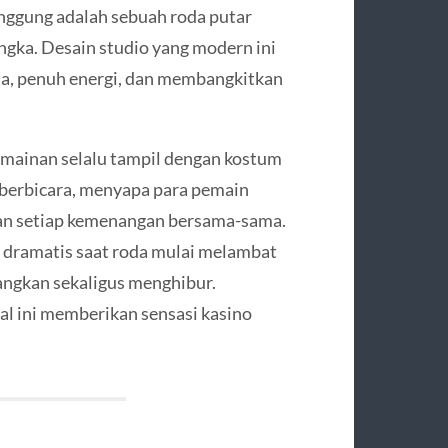
nggung adalah sebuah roda putar
ngka. Desain studio yang modern ini
ia, penuh energi, dan membangkitkan
ainan selalu tampil dengan kostum
 berbicara, menyapa para pemain
kan setiap kemenangan bersama-sama.
a dramatis saat roda mulai melambat
ngkan sekaligus menghibur.
al ini memberikan sensasi kasino