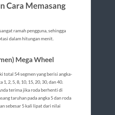
an Cara Memasang
sangat ramah pengguna, sehingga
tasi dalam hitungan menit.
gmen) Mega Wheel
i total 54 segmen yang berisi angka-
, 2, 5, 8, 10, 15, 20, 30, dan 40.
nda terima jika roda berhenti di
asang taruhan pada angka 5 dan roda
sebesar 5 kali lipat dari nilai