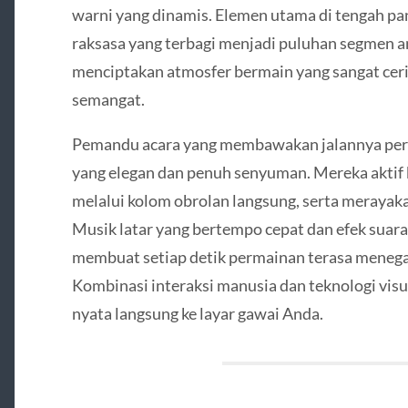
warni yang dinamis. Elemen utama di tengah pa
raksasa yang terbagi menjadi puluhan segmen a
menciptakan atmosfer bermain yang sangat cer
semangat.
Pemandu acara yang membawakan jalannya perm
yang elegan dan penuh senyuman. Mereka aktif
melalui kolom obrolan langsung, serta meraya
Musik latar yang bertempo cepat dan efek suar
membuat setiap detik permainan terasa menega
Kombinasi interaksi manusia dan teknologi visu
nyata langsung ke layar gawai Anda.