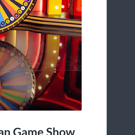
uan Game Show