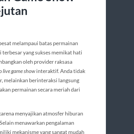
jutan
 pesat melampaui batas permainan
i terbesar yang sukses memikat hati
mbangkan oleh provider raksasa
ep
live game show
interaktif. Anda tidak
, melainkan berinteraksi langsung
akan permainan secara meriah dari
 karena menyajikan atmosfer hiburan
r. Selain menawarkan pengalaman
memiliki mekanisme yang sangat mudah