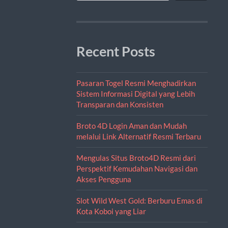
Recent Posts
Pasaran Togel Resmi Menghadirkan
Sistem Informasi Digital yang Lebih
Transparan dan Konsisten
Broto 4D Login Aman dan Mudah
melalui Link Alternatif Resmi Terbaru
Mengulas Situs Broto4D Resmi dari
Perspektif Kemudahan Navigasi dan
Akses Pengguna
Slot Wild West Gold: Berburu Emas di
Kota Koboi yang Liar