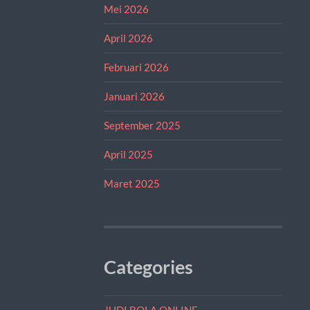
Mei 2026
April 2026
Februari 2026
Januari 2026
September 2025
April 2025
Maret 2025
Categories
JUDI BOLA ONLINE