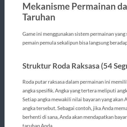
Mekanisme Permainan d
Taruhan
Game ini menggunakan sistem permainan yang 
pemain pemula sekalipun bisa langsung beradap
Struktur Roda Raksasa (54 Se
Roda putar raksasa dalam permainan ini memilik
angka spesifik. Angka yang tertera meliputi angka 1
Setiap angka mewakili nilai bayaran yang akan A
angka tersebut. Sebagai contoh, jika Anda mem
berhenti di sana, Anda akan mendapatkan bayaran 
taruhan Anda.