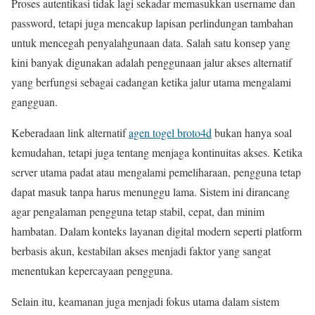
Proses autentikasi tidak lagi sekadar memasukkan username dan
password, tetapi juga mencakup lapisan perlindungan tambahan
untuk mencegah penyalahgunaan data. Salah satu konsep yang
kini banyak digunakan adalah penggunaan jalur akses alternatif
yang berfungsi sebagai cadangan ketika jalur utama mengalami
gangguan.
Keberadaan link alternatif
agen togel broto4d
bukan hanya soal
kemudahan, tetapi juga tentang menjaga kontinuitas akses. Ketika
server utama padat atau mengalami pemeliharaan, pengguna tetap
dapat masuk tanpa harus menunggu lama. Sistem ini dirancang
agar pengalaman pengguna tetap stabil, cepat, dan minim
hambatan. Dalam konteks layanan digital modern seperti platform
berbasis akun, kestabilan akses menjadi faktor yang sangat
menentukan kepercayaan pengguna.
Selain itu, keamanan juga menjadi fokus utama dalam sistem