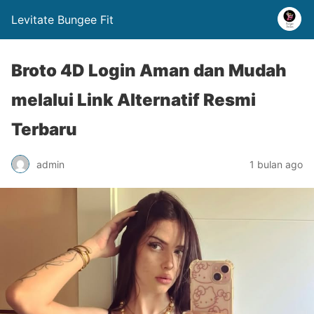
Levitate Bungee Fit
Broto 4D Login Aman dan Mudah
melalui Link Alternatif Resmi
Terbaru
admin
1 bulan ago