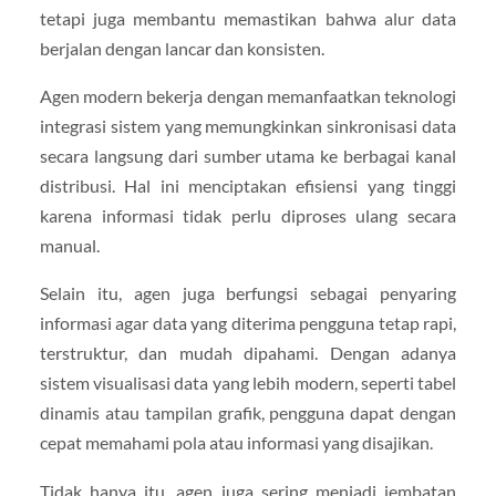
tetapi juga membantu memastikan bahwa alur data
berjalan dengan lancar dan konsisten.
Agen modern bekerja dengan memanfaatkan teknologi
integrasi sistem yang memungkinkan sinkronisasi data
secara langsung dari sumber utama ke berbagai kanal
distribusi. Hal ini menciptakan efisiensi yang tinggi
karena informasi tidak perlu diproses ulang secara
manual.
Selain itu, agen juga berfungsi sebagai penyaring
informasi agar data yang diterima pengguna tetap rapi,
terstruktur, dan mudah dipahami. Dengan adanya
sistem visualisasi data yang lebih modern, seperti tabel
dinamis atau tampilan grafik, pengguna dapat dengan
cepat memahami pola atau informasi yang disajikan.
Tidak hanya itu, agen juga sering menjadi jembatan