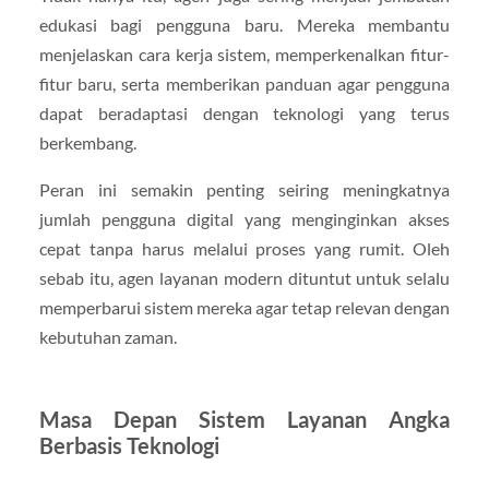
edukasi bagi pengguna baru. Mereka membantu
menjelaskan cara kerja sistem, memperkenalkan fitur-
fitur baru, serta memberikan panduan agar pengguna
dapat beradaptasi dengan teknologi yang terus
berkembang.
Peran ini semakin penting seiring meningkatnya
jumlah pengguna digital yang menginginkan akses
cepat tanpa harus melalui proses yang rumit. Oleh
sebab itu, agen layanan modern dituntut untuk selalu
memperbarui sistem mereka agar tetap relevan dengan
kebutuhan zaman.
Masa Depan Sistem Layanan Angka
Berbasis Teknologi